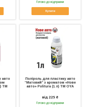
Готово до відправки
Купити
у авто
Поліроль для пластику авто
том
“Матовий” з ароматом «Нове
л) ТМ
авто» Politura (1 л) ТМ OYA
від 225 ₴
Готово до відправки