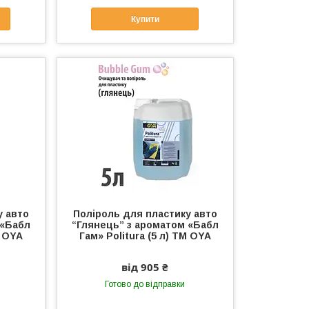
Купити
у авто
Поліроль для пластику авто
 «Бабл
“Глянець” з ароматом «Бабл
М OYA
Гам» Politura (5 л) ТМ OYA
від 905 ₴
Готово до відправки