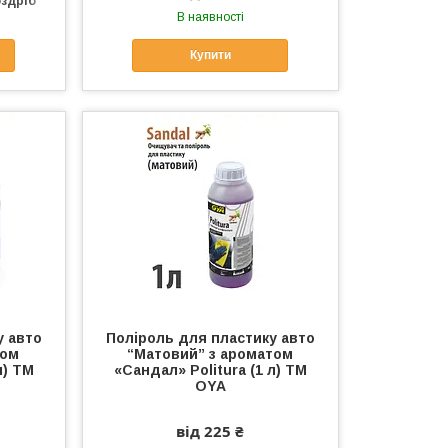
оздріб
В наявності
Купити
у авто
Поліроль для пластику авто
том
“Матовий” з ароматом
л) ТМ
«Сандал» Politura (1 л) ТМ
OYA
від 225 ₴