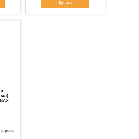
Купити
за
 мл)
ONAX
 в роздріб