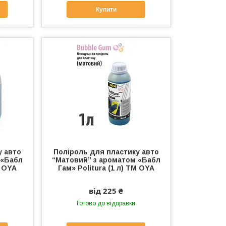
Купити
у авто
Поліроль для пластику авто
 «Бабл
“Матовий” з ароматом «Бабл
М OYA
Гам» Politura (1 л) ТМ OYA
від 225 ₴
Готово до відправки