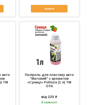
Купити
у авто
Поліроль для пластику авто
том
“Матовий” з ароматом
л) ТМ
«Суниці» Politura (1 л) ТМ
OYA
від 225 ₴
В наявності