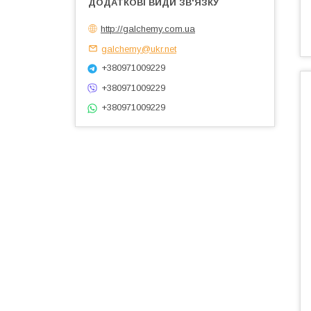
http://galchemy.com.ua
galchemy@ukr.net
+380971009229
+380971009229
+380971009229