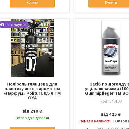
Купити
Купити
Подарунок
Поліроль глянцева для
Засіб по догляду 
пластику авто з ароматом
ущільнювачами (100
«Парфум» Politura 0,5 л ТМ
Gummipfleger TM S
OYA
340100
від 210 ₴
від 425 ₴
Готово до відправки
Немає в наявності
Оптом і