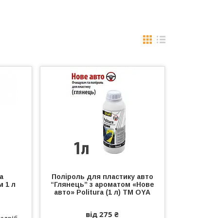
а
Поліроль для пластику авто
м 1 л
“Глянець” з ароматом «Нове
авто» Politura (1 л) ТМ OYA
від 275 ₴