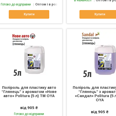
В наявності
Оптом і в р
Готово до відправки
Оптом і в роздріб
Купити
Купити
Поліроль для пластику авто
Поліроль для пластик
“Глянець” з ароматом «Нове
“Глянець” з арома
авто» Politura (5 л) ТМ OYA
«Сандал» Politura (5 
OYA
від 905 ₴
від 905 ₴
Готово до відправки