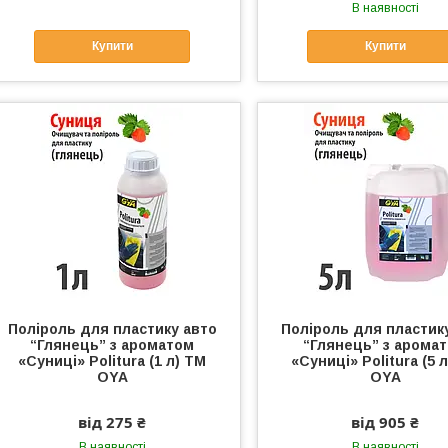
В наявності
Купити
Купити
Поліроль для пластику авто
Поліроль для пластик
“Глянець” з ароматом
“Глянець” з арома
«Суниці» Politura (1 л) ТМ
«Суниці» Politura (5 
OYA
OYA
від 275 ₴
від 905 ₴
В наявності
В наявності