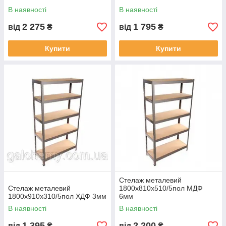
В наявності
В наявності
2 275
1 795
від
₴
від
₴
Купити
Купити
Стелаж металевий
Стелаж металевий
1800х810х510/5пол МДФ
1800х910х310/5пол ХДФ 3мм
6мм
В наявності
В наявності
1 395
2 200
від
₴
від
₴