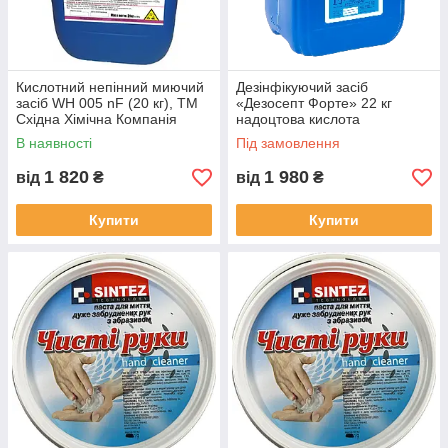
Кислотний непінний миючий
Дезінфікуючий засіб
засіб WH 005 nF (20 кг), ТМ
«Дезосепт Форте» 22 кг
Східна Хімічна Компанія
надоцтова кислота
В наявності
Під замовлення
1 820
1 980
від
₴
від
₴
Купити
Купити