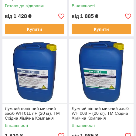
Готово до відправки
В наявності
1 428
1 885
від
₴
від
₴
Купити
Купити
Лужний непінний миючий
Лужний пінний миючий засіб
засіб WH 011 nF (20 кг), TM
WH 008 F (20 кг), TM Східна
Східна Хімічна Компанія
Хімічна Компанія
В наявності
В наявності
1 820
1 985
₴
від
₴