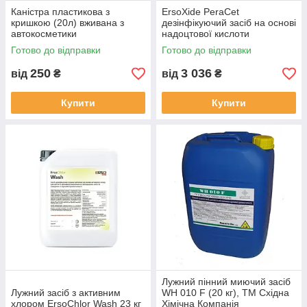
Каністра пластикова з
ErsoXide PeraCet
кришкою (20л) вживана з
дезінфікуючий засіб на основі
автокосметики
надоцтової кислоти
низькопінний з
Готово до відправки
Готово до відправки
антимікробною дією 20 л
250
3 036
від
₴
від
₴
Купити
Купити
Лужний пінний миючий засіб
Лужний засіб з активним
WH 010 F (20 кг), TM Східна
хлором ErsoChlor Wash 23 кг
Хімічна Компанія