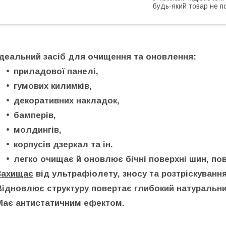
будь-який товар не п
Ідеальний засіб для очищення та оновлення:
приладової панелі,
гумових килимків,
декоративних накладок,
бамперів,
молдингів,
корпусів дзеркал та ін.
легко очищає й оновлює бічні поверхні шин, по
Захищає
від ультрафіолету, зносу та розтріскування
Відновлює
структуру повертає глибокий натуральни
Має
антистатичним ефектом.