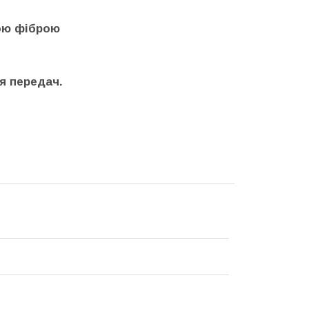
кою фіброю
я передач.