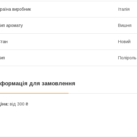
раїна виробник
Італія
ип аромату
Вишня
Стан
Новий
ип
Поліроль
нформація для замовлення
іна:
від 300 ₴