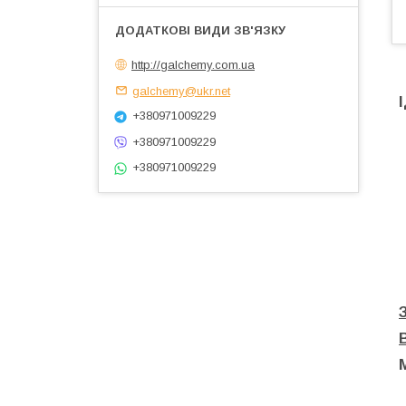
http://galchemy.com.ua
galchemy@ukr.net
+380971009229
+380971009229
+380971009229