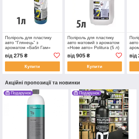
Поліроль для пластику
Поліроль для пластику
Полі
авто “Глянець” з
авто матовий з ароматом
авто
ароматом «Бабл Гам»
«Нове авто» Politura (5 л)
аром
Politura (1 л) ТМ OYA
ТМ OYA
Poli
275
905
від
₴
від
₴
від
Купити
Купити
Акційні пропозиції та новинки
Подарунок
Подарунок