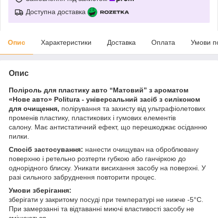
Доступна доставка
Опис
Характеристики
Доставка
Оплата
Умови п
Опис
Поліроль для пластику авто “Матовий” з ароматом
«Нове авто» Politura - універсальний засіб з силіконом
для очищення,
полірування та захисту від ультрафіолетових
променів пластику, пластикових і гумових елементів
салону. Має антистатичний ефект, що перешкоджає осіданню
пилки.
Спосіб застосування:
нанести очищувач на оброблювану
поверхню і ретельно розтерти губкою або ганчіркою до
однорідного блиску. Уникати висихання засобу на поверхні. У
разі сильного забруднення повторити процес.
Умови зберігання:
зберігати у закритому посуді при температурі не нижче -5°С.
При замерзанні та відтаванні миючі властивості засобу не
змінюються.