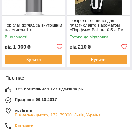
Поліроль глянцева для
Top Star догляд за внутрішнім
пластику авто з ароматом
пластиком 1 л
«Парфум» Politura 0,5 л ТМ
OYA
В наявності
Готово до відправки
1 360
210
від
₴
від
₴
Купити
Купити
Про нас
97% позитивних з 123 відгуків за рік
Працює з 06.10.2017
м. Львів
Б.Хмельницького, 172, 79000, Львів, Україна
Контакти