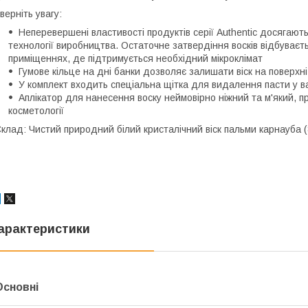
верніть увагу:
Неперевершені властивості продуктів серії Authentic досягають
технології виробництва. Остаточне затвердіння восків відбуває
приміщеннях, де підтримується необхідний мікроклімат
Гумове кільце на дні банки дозволяє залишати віск на поверхн
У комплект входить спеціальна щітка для видалення пасти у 
Аплікатор для нанесення воску неймовірно ніжний та м'який, п
косметології
клад: Чистий природний білий кристалічний віск пальми карнауба 
арактеристики
Основні