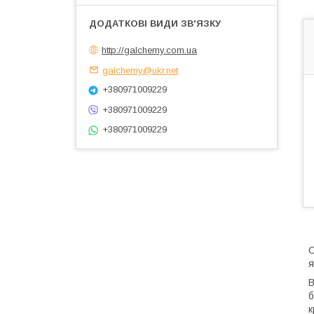
http://galchemy.com.ua
galchemy@ukr.net
+380971009229
+380971009229
+380971009229
О
я
В
б
к