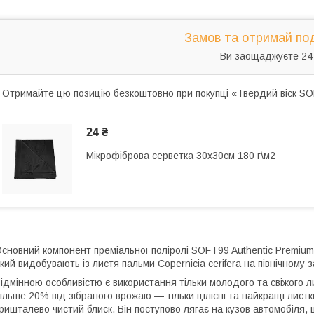
Замов та отримай по
Ви заощаджуєте 24
Отримайте цю позицію безкоштовно при покупці «Твердий віск SOF
24 ₴
Мікрофіброва серветка 30х30см 180 г\м2
сновний компонент преміальної поліролі SOFT99 Authentic Premium 
кий видобувають із листя пальми Copernicia cerifera на північному з
ідмінною особливістю є використання тільки молодого та свіжого 
ільше 20% від зібраного врожаю — тільки цілісні та найкращі листк
ришталево чистий блиск. Він поступово лягає на кузов автомобіля, 