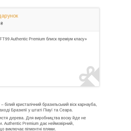
дарунок
 ₴
T99 Authentic Premium блиск преміум класу»
– білий кристалічний бразильський віск карнауба,
аході Бразилії у штаті Піауї та Сеара.
листя дерева. Для виробництва воску йде не
и. Authentic Premium дає неймовірний,
що виключає пігментні плями.