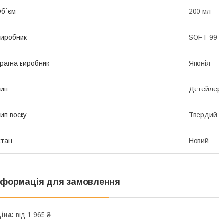
б`єм
200 мл
иробник
SOFT 99
раїна виробник
Японія
ип
Детейле
ип воску
Твердий
Стан
Новий
нформація для замовлення
іна:
від 1 965 ₴