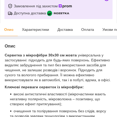
Замовлення під захистом
Доступна доставка
Опис
Характеристики
Доставка
Оплата
Умови п
Опис
Серветка з мікрофібри 30х30 см жовта
універсальна у
застосуванні: підходить для будь-яких поверхонь. Ефективно
видаляє забруднення та пил без використання засобів для
чищення, не залишає розводів і ворсинок. Підходить для
сухого та вологого прибирання. Її можна ефективно
використовувати як в автомобілі, так і в побуті, вдома, в офісі.
Ключові переваги серветок із мікрофібри:
високі антистатичні властивості (мікрочастинки мають
негативну полярність, мікроволокна – позитивну, що
створює ефект притягування);
очищення та полірування поверхонь без слідів, ворсу
та розводів завдяки технологіям з використанням