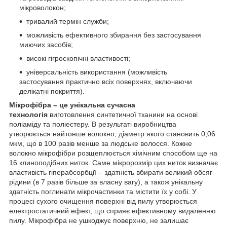
мікроволокон;
тривалий термін служби;
можливість ефективного збирання без застосування
миючих засобів;
високі гігроскопічні властивості;
універсальність використання (можливість
застосування практично всіх поверхнях, включаючи
делікатні покриття).
Мікрофібра – це унікальна сучасна
технологія
виготовлення синтетичної тканини на основі
поліаміду та поліестеру. В результаті виробництва
утворюється найтонше волокно, діаметр якого становить 0,06
мкм, що в 100 разів менше за людське волосся. Кожне
волокно мікрофібри розщеплюється хімічним способом ще на
16 клиноподібних ниток. Саме мікророзмір цих ниток визначає
властивість гіперабсорбції – здатність вбирати великий обсяг
рідини (в 7 разів більше за власну вагу), а також унікальну
здатність поглинати мікрочастинки та містити їх у собі. У
процесі сухого очищення поверхні від пилу утворюється
електростатичний ефект, що сприяє ефективному видаленню
пилу. Мікрофібра не ушкоджує поверхню, не залишає