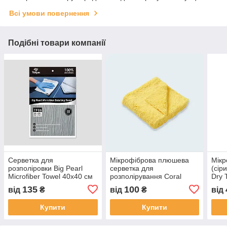
Всі умови повернення
Подібні товари компанії
Серветка для
Мікрофіброва плюшева
Мікр
розполіровки Big Pearl
серветка для
(сір
Microfiber Towel 40х40 см
розполірування Coral
Dry 
TM Tonyin TF06 420 г/м2
Fleece Towel 40*40 см 600
м2 а
135
100
від
₴
від
₴
від
г/м2
Купити
Купити