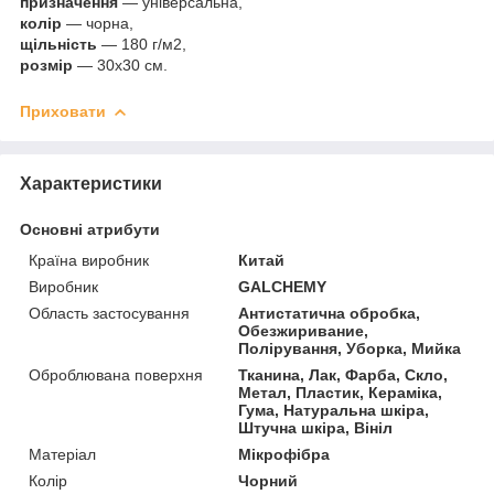
призначення
—
універсальна,
колір
— чорна,
щільність
— 180 г/м2,
розмір
— 30х30 см.
Приховати
Характеристики
Основні атрибути
Країна виробник
Китай
Виробник
GALCHEMY
Область застосування
Антистатична обробка,
Обезжиривание,
Полірування, Уборка, Мийка
Оброблювана поверхня
Тканина, Лак, Фарба, Скло,
Метал, Пластик, Кераміка,
Гума, Натуральна шкіра,
Штучна шкіра, Вініл
Матеріал
Мікрофібра
Колір
Чорний