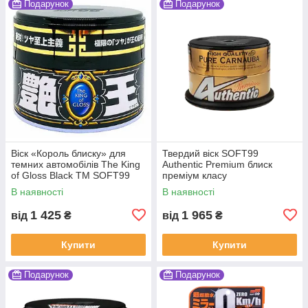
Подарунок
Подарунок
Віск «Король блиску» для
Твердий віск SOFT99
темних автомобілів The King
Authentic Premium блиск
of Gloss Black ТМ SOFT99
преміум класу
В наявності
В наявності
1 425
1 965
від
₴
від
₴
Купити
Купити
Подарунок
Подарунок