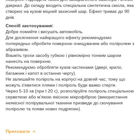
дзеркал. До складу входить спеціальна синтетична смола, яка
створює на кузові міцний захисний шар. Ефект триває до 90
днів.
Спосіб застосування:
Добре помийте і висушіть автомобіль.
Для досягнення найкращого ефекту рекомендуємо
попередньо обробити поверхню очищувачем або поліролем з
абразивом.
Візьміть трохи засобу губкою і рівномірно тонким шаром
нанесіть на поверхню.
Рекомендуємо обробляти кузов частинами (двері, крило,
багажник і капот в останню чергу).
Не залишайте поліроль на корпусі на довгий час, тому що
можуть з'явитися плями і поліроль буде важко стерти.
Через 5-10 хв (при t 20 c), розполіруйте поліроль спеціальною
серветкою або м'якою якісною мікрофіброю (використання
неякісної полірувальної тканини призведе до скочування
поліролю та появи нових подряпин).
Приховати