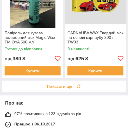
Поліроль для кузова
CARNAUBA WAX Твердий віск
полімерний віск Magic Wax
на основі карнаубу 200 г
TM OYA 500 мл
TW03
Готово до відправки
В наявності
380
625
від
₴
від
₴
Купити
Купити
Показати ще
Про нас
97% позитивних з 123 відгуків за рік
Працює з 06.10.2017