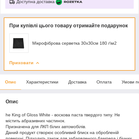
Доступна доставка
При купівлі цього товару отримайте подарунок
Мікрофіброва серветка 30х30см 180 г\м2
Приховати
Опис
Характеристики
Доставка
Оплата
Умови п
Опис
he King of Gloss White - воскова паста твердого типу. Не
містить абразивних частинок.
Призначена для ЛКП білих автомобілів.
Даний продукт створює особливий блиск на обробленій
поверхні. Підходить також для забарвленого бампера і бічних