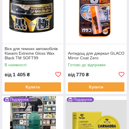
Віск для темних автомобілів
Kiwami Extreme Gloss Wax
Антидощ для дзеркал GLACO
Black ТМ SOFT99
Mirror Coat Zero
В наявності
Готово до відправки
1 405
770
від
₴
від
₴
Купити
Купити
Подарунок
Подарунок