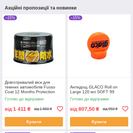
Акційні пропозиції та новинки
–15%
–15%
Довготривалий віск для
темних автомобілів Fusso
Антидощ GLACO Roll on
Coat 12 Months Protection
Large 120 мл SOFT 99
Black ТМ SOFT99
Готово до відправки
Готово до відправки
1 411
807,50
від
₴
від
₴
від 1 660 ₴
від 950 ₴
Купити
Купити