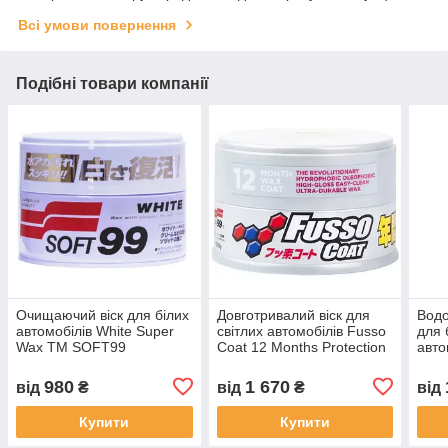
Всі умови повернення
Подібні товари компанії
Очищаючий віск для білих
Довготривалий віск для
Водо
автомобілів White Super
світлих автомобілів Fusso
для 
Wax ТМ SOFT99
Coat 12 Months Protection
авто
White ТМ SOFT99
Wax 
SOF
980
1 670
від
₴
від
₴
від
Купити
Купити