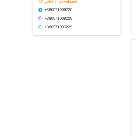
galchemy@ukr.net
+380971009229
+380971009229
+380971009229