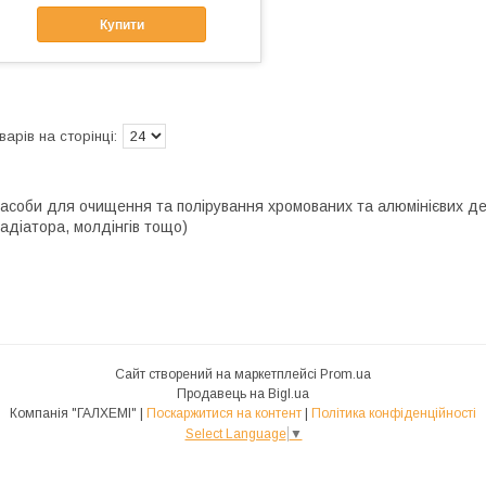
Купити
асоби для очищення та полірування хромованих та алюмінієвих дет
адіатора, молдінгів тощо)
Сайт створений на маркетплейсі
Prom.ua
Продавець на Bigl.ua
Компанія "ГАЛХЕМІ" |
Поскаржитися на контент
|
Політика конфіденційності
Select Language
▼