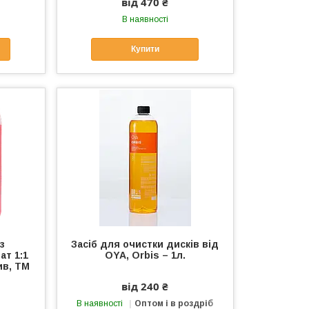
від 470 ₴
В наявності
Купити
з
Засіб для очистки дисків від
ат 1:1
OYA, Orbis – 1л.
ив, ТМ
від 240 ₴
В наявності
Оптом і в роздріб