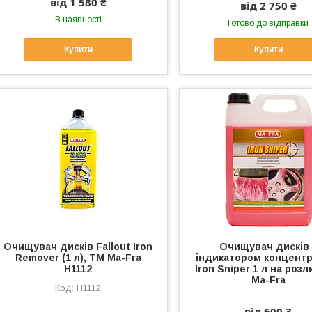
від 1 580 ₴
від 2 750 ₴
В наявності
Готово до відправки
Купити
Купити
Очищувач дисків Fallout Iron
Очищувач дисків 
Remover (1 л), ТМ Ma-Fra
індикатором концентр
H1112
Iron Sniper 1 л на розл
Ma-Fra
H1112
від 600 ₴