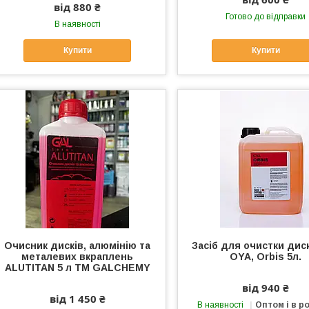
від 880 ₴
Готово до відправки
В наявності
Купити
Купити
Очисник дисків, алюмінію та
Засіб для очистки диск
металевих вкраплень
OYA, Orbis 5л.
ALUTITAN 5 л ТМ GALCHEMY
від 940 ₴
від 1 450 ₴
В наявності
Оптом і в р