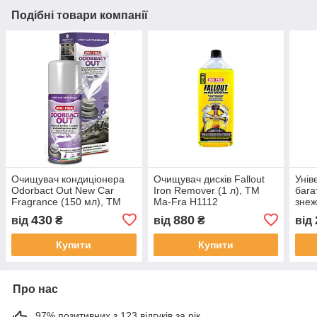
Подібні товари компанії
Очищувач кондиціонера
Очищувач дисків Fallout
Унів
Odorbact Out New Car
Iron Remover (1 л), ТМ
бага
Fragrance (150 мл), ТМ
Ma-Fra H1112
знеж
Ma-Fra
Tech
430
880
від
₴
від
₴
від
Купити
Купити
Про нас
97% позитивних з 123 відгуків за рік