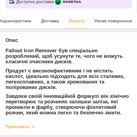
Доступна доставка
Характеристики
Доставка
Оплата
Умови повернення
Опис
Fallout Iron Remover
був спеціально
розроблений, щоб усунути те, чого не можуть
класичні очисники дисків.
Продукт є високоефективним і не містить
кислот, ідеально підходить для всіх сталевих,
легкосплавних, а також хромованих та
полірованих дисків.
Завдяки своїй інноваційній формулі він хімічно
перетворює та розчиняє залишки заліза, які
проникли в фарбу, створюючи фіолетовий
розчин, який можна легко та безпечно змити.
Приховати