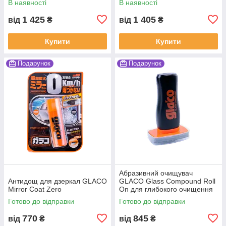
В наявності
В наявності
1 425
1 405
від
₴
від
₴
Купити
Купити
Подарунок
Подарунок
Абразивний очищувач
Антидощ для дзеркал GLACO
GLACO Glass Compound Roll
Mirror Coat Zero
On для глибокого очищення
скла
Готово до відправки
Готово до відправки
770
845
від
₴
від
₴