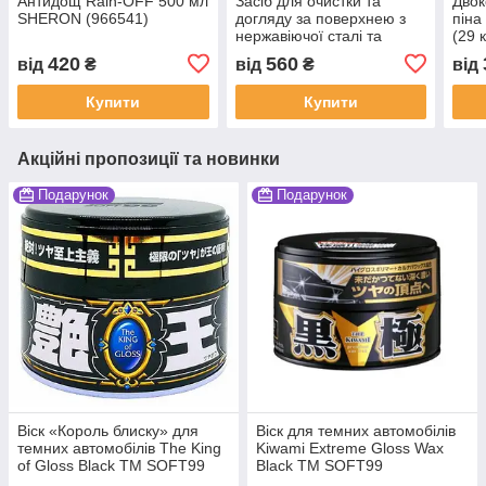
Антидощ Rain-OFF 500 мл
Засіб для очистки та
Двок
SHERON (966541)
догляду за поверхнею з
піна
нержавіючої сталі та
(29 
хрому 250 мл MELLERUD
420
560
від
₴
від
₴
від
(2001001780)
Купити
Купити
Акційні пропозиції та новинки
Подарунок
Подарунок
Віск «Король блиску» для
Віск для темних автомобілів
темних автомобілів The King
Kiwami Extreme Gloss Wax
of Gloss Black ТМ SOFT99
Black ТМ SOFT99