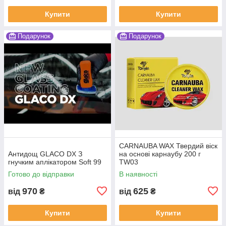
Купити
Купити
Подарунок
Подарунок
CARNAUBA WAX Твердий віск
Антидощ GLACO DX З
на основі карнаубу 200 г
гнучким аплікатором Soft 99
TW03
Готово до відправки
В наявності
970
625
від
₴
від
₴
Купити
Купити