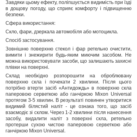
Завдяки цьому ефекту, поліпшується видимість при їзді
в дощову погоду, що сприяє комфорту і підвищенню
безпеки.
Сфера використання:
Скло, фари, дзеркала автомобіля або мотоцикла.
Спосіб застосування.
Зовнішню поверхню стекол і фар ретельно очистити,
вимити і знежирити будь-яким миючим засобом. Не
можна використовувати засоби, що залишають захисні
плівки на поверхні.
Склад необхідно розпорошити на оброблювану
поверхню скла і почекати 2 хвилини. Після цього
потрібно втерти засіб «Антидождь» в поверхню скла
паперовою серветкою або ганчіркою Mixon Universal
протягом 3-5 хвилин. В результаті повинен утворитися
видимий білястий наліт - це ознака того, що засіб
взаємодіє зі склом. Через 1-2 хвилини після нанесення
засобу, видалити наліт з поверхні скла, ретельно
протерши сухою чистою паперовою серветкою або
ганчіркою Mixon Universal.