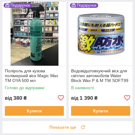
Подарунок
Подарунок
Поліроль для кузова
Водовідштовхуючий віск для
полімерний віск Magic Wax
світлих автомобілів Water
TM OYA 500 мл
Block Wax P & M ТМ SOFT99
Готово до відправки
В наявності
380
1 390
від
₴
від
₴
Купити
Купити
Показати ще