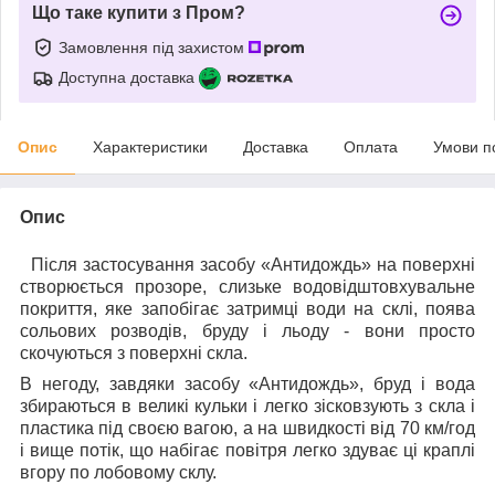
Що таке купити з Пром?
Замовлення під захистом
Доступна доставка
Опис
Характеристики
Доставка
Оплата
Умови п
Опис
Після застосування засобу
«
Антидождь
»
на поверхні
створюється прозоре, слизьке водовідштовхувальне
покриття, яке запобігає затримці води на склі, поява
сольових розводів, бруду і льоду - вони просто
скочуються з поверхні скла.
В негоду, завдяки засобу «Антидождь», бруд і вода
збираються в великі кульки і легко зісковзують з скла і
пластика під своєю вагою, а на швидкості від 70 км/год
і вище потік, що набігає повітря легко здуває ці краплі
вгору по лобовому склу.