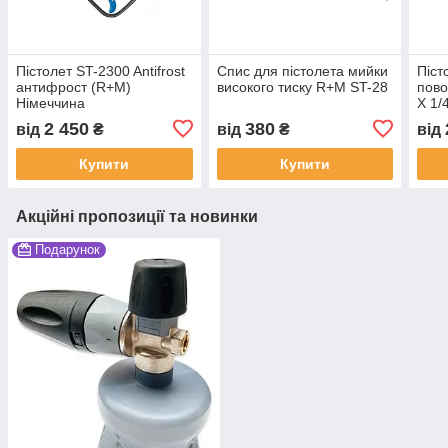
Пістолет ST-2300 Antifrost
Спис для пістолета мийки
Піст
антифрост (R+M)
високого тиску R+M ST-28
пово
Німеччина
X 1
2 450
380
від
₴
від
₴
від
Купити
Купити
Акційні пропозиції та новинки
Подарунок