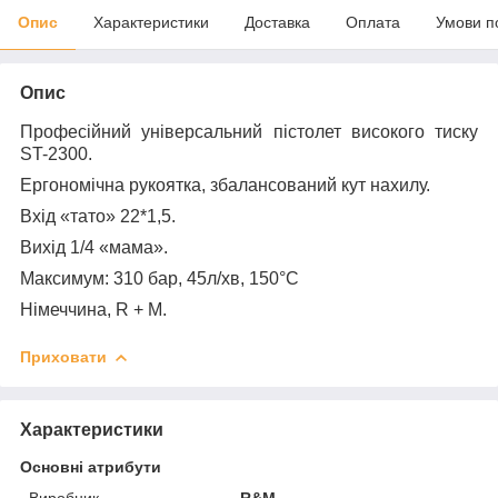
Опис
Характеристики
Доставка
Оплата
Умови п
Опис
Професійний універсальний пістолет високого тиску
ST-2300.
Ергономічна рукоятка, збалансований кут нахилу.
Вхід «
тато
» 22*1,5.
Вихід 1/4
«
мама
».
Максимум: 310 бар, 45л/хв, 150
°
C
Німеччина, R + M.
Приховати
Характеристики
Основні атрибути
Виробник
R&M