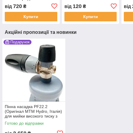
високого тиску
720
120
від
₴
від
₴
від
Купити
Купити
Акційні пропозиції та новинки
Подарунок
Пінна насадка PF22.2
(Оригінал MTM Hydro, Італія)
для мийки високого тиску з
пляшкою (бачком), пінник
Готово до відправки
LS3