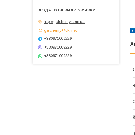
П
http://galchemy.com.ua
galchemy@ukr.net
+380971009229
Х
+380971009229
+380971009229
В
В