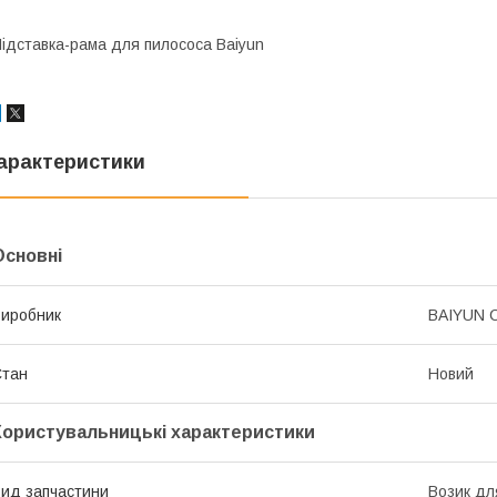
ідставка-рама для пилососа Baiyun
арактеристики
Основні
иробник
BAIYUN 
Стан
Новий
Користувальницькі характеристики
ид запчастини
Возик дл