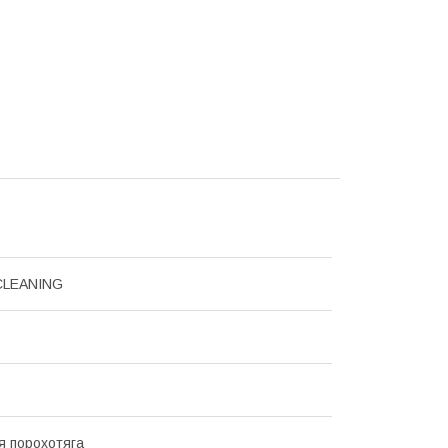
CLEANING
я порохотяга