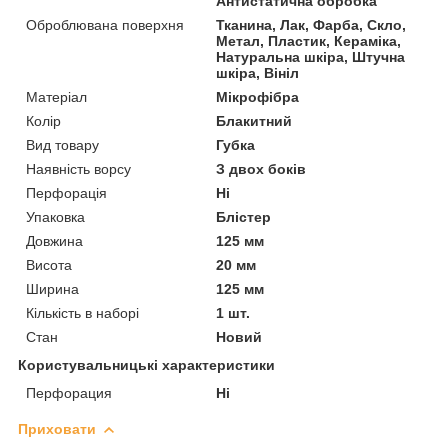
Антистатична обробка
Оброблювана поверхня
Тканина, Лак, Фарба, Скло,
Метал, Пластик, Кераміка,
Натуральна шкіра, Штучна
шкіра, Вініл
Матеріал
Мікрофібра
Колір
Блакитний
Вид товару
Губка
Наявність ворсу
З двох боків
Перфорація
Ні
Упаковка
Блістер
Довжина
125 мм
Висота
20 мм
Ширина
125 мм
Кількість в наборі
1 шт.
Стан
Новий
Користувальницькі характеристики
Перфорация
Ні
Приховати