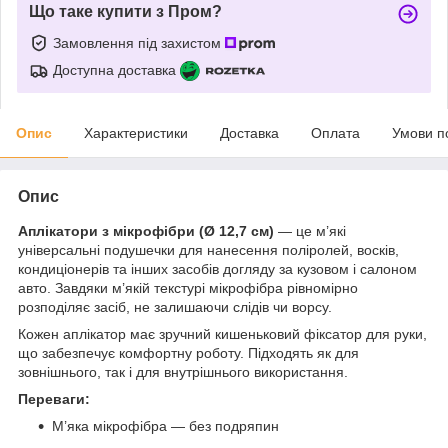
Що таке купити з Пром?
Замовлення під захистом
Доступна доставка
Опис
Характеристики
Доставка
Оплата
Умови п
Опис
Аплікатори з мікрофібри (Ø 12,7 см)
— це м’які
універсальні подушечки для нанесення поліролей, восків,
кондиціонерів та інших засобів догляду за кузовом і салоном
авто. Завдяки м’якій текстурі мікрофібра рівномірно
розподіляє засіб, не залишаючи слідів чи ворсу.
Кожен аплікатор має зручний кишеньковий фіксатор для руки,
що забезпечує комфортну роботу. Підходять як для
зовнішнього, так і для внутрішнього використання.
Переваги:
М’яка мікрофібра — без подряпин