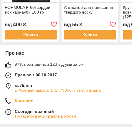
FORMULA F-60твердий
Аплікатор для нанесення
Круг
віск карнауби 100 гр
твердого воску
вовн
(125
TP0
400
55
від
₴
від
₴
від
Купити
Купити
Про нас
97% позитивних з 123 відгуків за рік
Працює з 06.10.2017
м. Львів
Б.Хмельницького, 172, 79000, Львів, Україна
Контакти
Сьогодні вихідний
Показати весь графік роботи