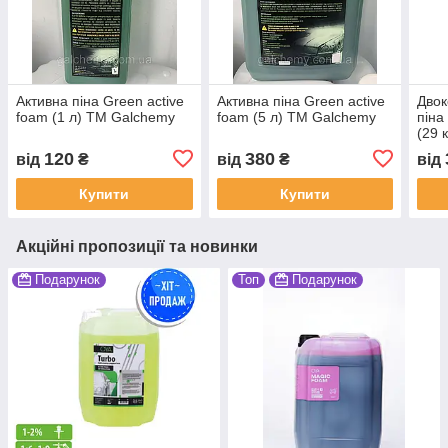
Активна піна Green active
Активна піна Green active
Двок
foam (1 л) ТМ Galchemy
foam (5 л) ТМ Galchemy
піна
(29 
120
380
від
₴
від
₴
від
Купити
Купити
Акційні пропозиції та новинки
Подарунок
Топ
Подарунок