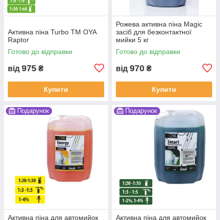
Рожева активна піна Magic
Активна піна Turbo ТМ OYA
засіб для безконтактної
Raptor
мийки 5 кг
Готово до відправки
Готово до відправки
975
970
від
₴
від
₴
Купити
Купити
Подарунок
Подарунок
Активна піна для автомийок
Активна піна для автомийок