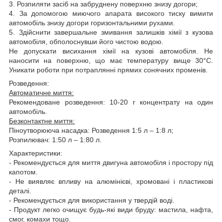
3. Розпиляти засіб на забруднену поверхню знизу догори;
4. За допомогою миючого апарата високого тиску вимити
автомобіль знизу догори горизонтальними рухами.
5. Здійснити завершальне змивання залишків хімії з кузова
автомобіля, обполоснувши його чистою водою.
Не допускати висихання хімії на кузові автомобіля. Не
наносити на поверхню, що має температуру вище 30°С.
Уникати роботи при потраплянні прямих сонячних променів.
Розведення:
Автоматичне миття:
Рекомендоване розведення: 10-20 г концентрату на один
автомобіль.
Безконтактне миття:
Піноутворююча насадка: Розведення 1:5 л – 1:8 л;
Розпилювач: 1:50 л – 1:80 л.
Характеристики:
- Рекомендується для миття двигуна автомобіля і простору під
капотом.
- Не виявляє впливу на алюмінієві, хромовані і пластикові
деталі.
- Рекомендується для використання у твердій воді.
- Продукт легко очищує будь-які види бруду: мастила, нафта,
смог, комахи тощо.