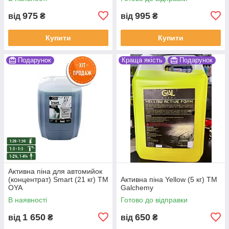
975
995
від
₴
від
₴
Купити
Купити
Подарунок
Краща якість
Подарунок
Активна піна для автомийок
(концентрат) Smart (21 кг) ТМ
Активна піна Yellow (5 кг) ТМ
OYA
Galchemy
В наявності
Готово до відправки
1 650
650
від
₴
від
₴