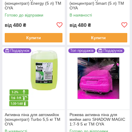
(концентрат) Energy (5 л) ТМ
(концентрат) Smart (5 л) ТМ
OYA
OYA
Готово до відправки
В наявності
480
480
від
₴
від
₴
Купити
Купити
Подарунок
Топ продажів
Подарунок
Активна піна для автомийок
Рожева активна піна для
(концентрат) Turbo 5,5 кг ТМ
мийки авто SHADOW MAGIC
OYA
1:7-9 5 кг ТМ OYA
В наявності
Готово до відправки