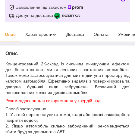
Замовлення під захистом
Доступна доставка
Опис
Характеристики
Доставка
Оплата
Умови п
Опис
Концентрований 2К-склад із сильним очищуючим ефектом
для безконтактного миття легкових і вантажних автомобілів.
Також може застосовуватися для миття двигуна і простору під
капотом автомобіля. Ефективно видаляє з поверхні кузова та
двигуна будь-які види забруднень. Безпечний для
легкосплавних колісних дисків автомобіля.
Рекомендована для використання у твердій воді.
Спосіб застосування:
1. У літній період остудити темні, старі або іржаві лакофарбові
покриття водою.
2. Якщо автомобіль сильно забруднений, рекомендується
збити бруд за допомогою АВТ.