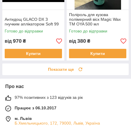
Поліроль для кузова
Антидощ GLACO DX З
полімерний віск Magic Wax
гнучким аплікатором Soft 99
TM OYA 500 мл
Готово до відправки
Готово до відправки
970
380
від
₴
від
₴
Купити
Купити
Показати ще
Про нас
97% позитивних з 123 відгуків за рік
Працює з 06.10.2017
м. Львів
Б.Хмельницького, 172, 79000, Львів, Україна