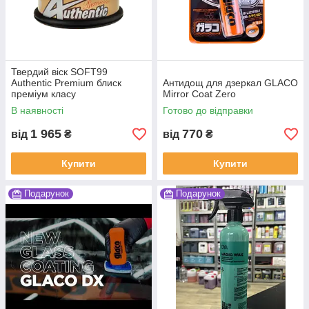
Твердий віск SOFT99
Authentic Premium блиск
Антидощ для дзеркал GLACO
преміум класу
Mirror Coat Zero
В наявності
Готово до відправки
1 965
770
від
₴
від
₴
Купити
Купити
Подарунок
Подарунок