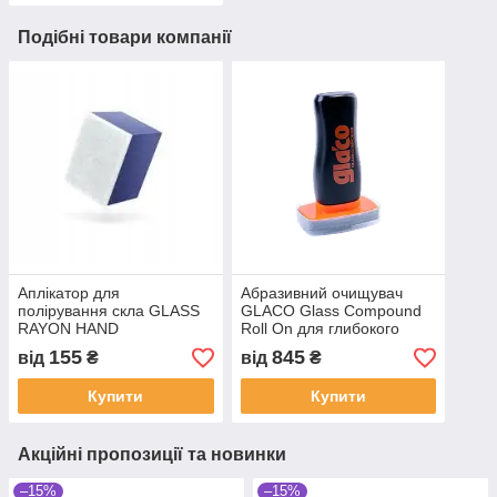
Подібні товари компанії
Аплікатор для
Абразивний очищувач
полірування скла GLASS
GLACO Glass Compound
RAYON HAND
Roll On для глибокого
APPLICATOR TONYIN
очищення скла
155
845
від
₴
від
₴
Купити
Купити
Акційні пропозиції та новинки
–15%
–15%