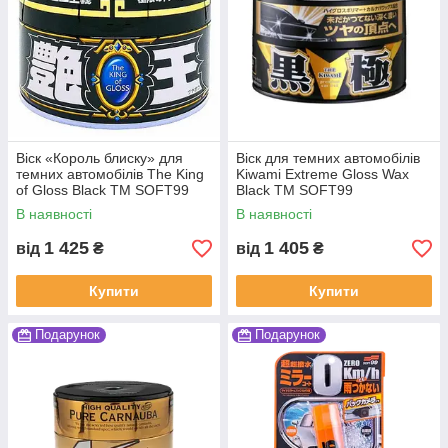
Віск «Король блиску» для
Віск для темних автомобілів
темних автомобілів The King
Kiwami Extreme Gloss Wax
of Gloss Black ТМ SOFT99
Black ТМ SOFT99
В наявності
В наявності
1 425
1 405
від
₴
від
₴
Купити
Купити
Подарунок
Подарунок