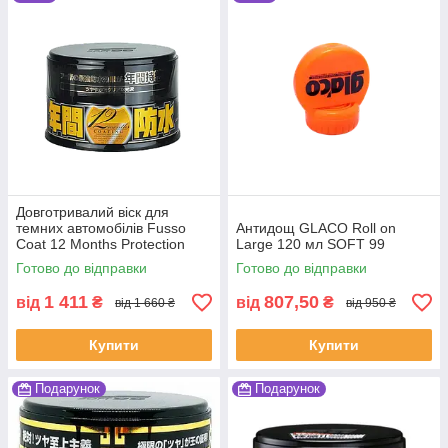
Довготривалий віск для
темних автомобілів Fusso
Антидощ GLACO Roll on
Coat 12 Months Protection
Large 120 мл SOFT 99
Black ТМ SOFT99
Готово до відправки
Готово до відправки
1 411
807,50
від
₴
від
₴
від 1 660 ₴
від 950 ₴
Купити
Купити
Подарунок
Подарунок