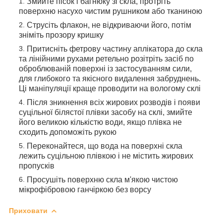
Змийте пісок і багнюку зі скла, протріть
поверхню насухо чистим рушником або тканиною
Струсіть флакон, не відкриваючи його, потім
зніміть прозору кришку
Притисніть фетрову частину аплікатора до скла
та лінійними рухами ретельно розітріть засіб по
оброблюваній поверхні із застосуванням сили,
для глибокого та якісного видалення забруднень.
Ці маніпуляції краще проводити на вологому склі
Після зникнення всіх жирових розводів і появи
суцільної білястої плівки засобу на склі, змийте
його великою кількістю води, якщо плівка не
сходить допоможіть рукою
Переконайтеся, що вода на поверхні скла
лежить суцільною плівкою і не містить жирових
пропусків
Просушіть поверхню скла м'якою чистою
мікрофібровою ганчіркою без ворсу
Приховати