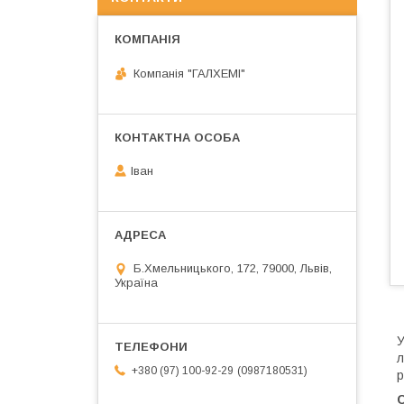
Компанія "ГАЛХЕМІ"
Іван
Б.Хмельницького, 172, 79000, Львів,
Україна
У
л
0987180531
+380 (97) 100-92-29
р