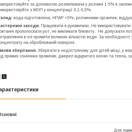
икористовуйте за допомогою розпилювача у розчині 1-5% в залежно
икористовуйте з МОП у концентрації 0,1-0,5%.
Склад:
вода підготовлена, НПАР <5%, розчинники органічні, відду
Заcтережні заходи.
Працювати в рукавичках. Не використовувати 
овтанні прополоскати рот, не викликати блювоту. Не допускати пот
отрапляння в очі промити великою кількістю води. За необхідності
онцентрату на оброблюваній поверхні.
Умови зберігання.
Зберігати в недоступному для дітей місці, у ве
ід прямих сонячних променів, джерел відкритого вогню та тепла, з
арактеристики
Основні
Для ламі