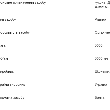
сновне призначення засобу
кухонь, 
дзеркал,
ип засобу
Рідина
собливість засобу
Органічн
ага
5000 г
б`єм
5000 мл
иробник
Ekokemika
раїна виробник
Україна
паковка засобу
Банка