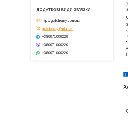
В
В
http://galchemy.com.ua
galchemy@ukr.net
к
п
+380971009229
к
+380971009229
+380971009229
в
Х