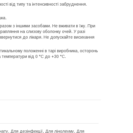
сті від типу та інтенсивності забруднення.
шка.
разом з іншими засобами. Не вживати в їжу. При
рапляння на слизову оболонку очей. У разі
 звернутися до лікаря. Не допускайте висихання
ртикальному положенні в тарі виробника, осторонь
а температури від 0 °С до +30 °С.
нату, Для дезінфекції, Для лінолеуму, Для