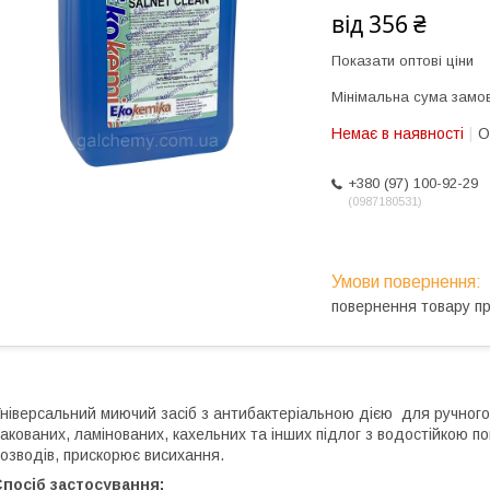
від
356 ₴
Показати оптові ціни
Мінімальна сума замов
Немає в наявності
О
+380 (97) 100-92-29
0987180531
повернення товару п
ніверсальний миючий засіб з антибактеріальною дією для ручного
акованих, ламінованих, кахельних та інших підлог з водостійкою 
озводів, прискорює висихання.
Спосіб застосування: