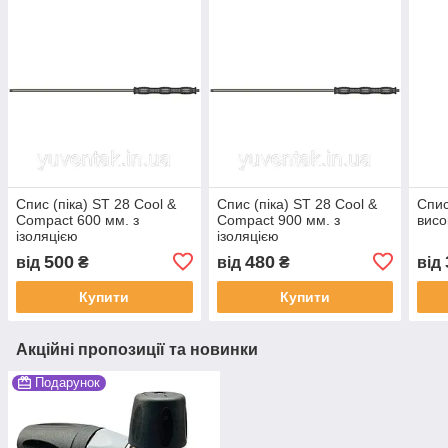
Спис (піка) ST 28 Cool &
Спис (піка) ST 28 Cool &
Спис
Compact 600 мм. з
Compact 900 мм. з
висо
ізоляцією
ізоляцією
500
480
від
₴
від
₴
від
Купити
Купити
Акційні пропозиції та новинки
Подарунок