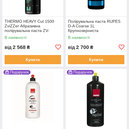
THERMO HEAVY Cut 1500
Полірувальна паста RUPES
ZviZZer Абразивна
D-A Coarse 1L
полірувальна паста ZV-
Крупнозерниста
BS00075010HC
В наявності
В наявності
2 568
2 700
від
₴
від
₴
Купити
Купити
Подарунок
Подарунок