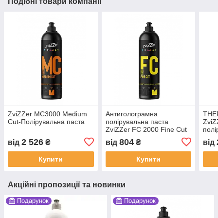
Подібні товари компанії
ZviZZer MC3000 Medium
Антиголограмна
THE
Cut-Полірувальна паста
полірувальна паста
ZviZ
ZviZZer FC 2000 Fine Cut
полі
ZV-ST00075010FC
BS0
2 526
804
від
₴
від
₴
від
Купити
Купити
Акційні пропозиції та новинки
Подарунок
Подарунок