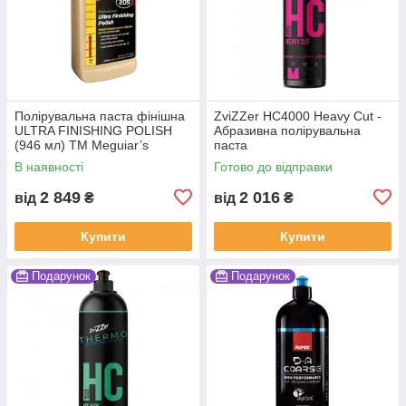
Полірувальна паста фінішна
ZviZZer HC4000 Heavy Cut -
ULTRA FINISHING POLISH
Абразивна полірувальна
(946 мл) ТМ Meguiar’s
паста
В наявності
Готово до відправки
2 849
2 016
від
₴
від
₴
Купити
Купити
Подарунок
Подарунок