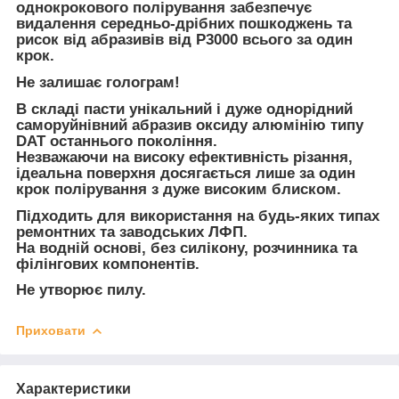
однокрокового полірування забезпечує
видалення середньо-дрібних пошкоджень та
рисок від абразивів від Р3000 всього за один
крок.
Не залишає голограм!
В складі пасти унікальний і дуже однорідний
саморуйнівний абразив оксиду алюмінію типу
DAT останнього покоління.
Незважаючи на високу ефективність різання,
ідеальна поверхня досягається лише за один
крок полірування з дуже високим блиском.
Підходить для використання на будь-яких типах
ремонтних та заводських ЛФП.
На водній основі, без силікону, розчинника та
філінгових компонентів.
Не утворює пилу.
Приховати
Характеристики