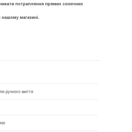
уникати потрапляння прямих сонячних
.
 нашому магазині.
ля ручного миття
mie