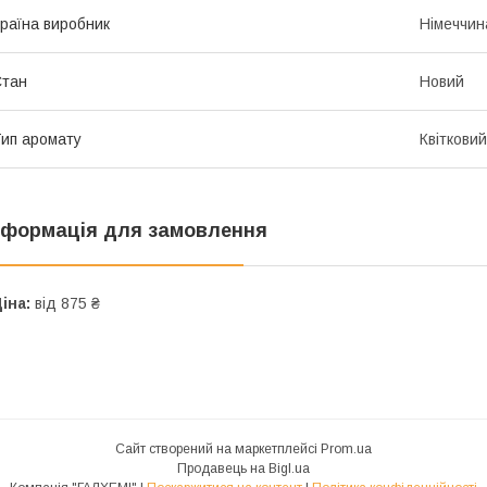
раїна виробник
Німеччин
Стан
Новий
ип аромату
Квітковий
нформація для замовлення
іна:
від 875 ₴
Сайт створений на маркетплейсі
Prom.ua
Продавець на Bigl.ua