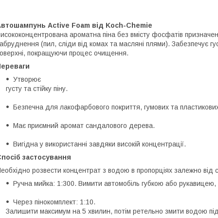
Автошампунь Active Foam від Koch-Chemie
исококонцентрована ароматна піна без вмісту фосфатів призначен
абруднення (пил, сліди від комах та масляні плями). Забезпечує гус
оверхні, покращуючи процес очищення.
Переваги
Утворює
густу та стійку піну.
Безпечна для лакофарбового покриття, гумових та пластикових
Має приємний аромат сандалового дерева.
Вигідна у використанні завдяки високій концентрації.
Спосіб застосування
еобхідно розвести концентрат з водою в пропорціях залежно від 
Ручна мийка: 1:300. Вимити автомобіль губкою або рукавицею, 
Через пінокомплект: 1:10.
Залишити максимум на 5 хвилин, потім ретельно змити водою під