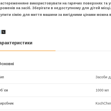
Застереженняне використовувати на гарячих поверхнях та 
роменів на засіб. Зберігати в недоступному для дітей місці
упити хімію для миття машини за вигідними цінами можна в
арактеристики
Основні
ип
Засоби д
б`єм
1000 мл
иробник
KochChe