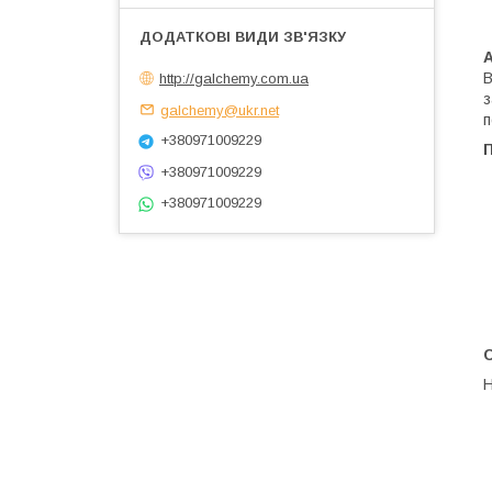
В
http://galchemy.com.ua
з
galchemy@ukr.net
п
+380971009229
+380971009229
+380971009229
Н