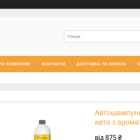
РО КОМПАНІЮ
КОНТАКТИ
ДОСТАВКА ТА ОПЛАТА
О
Автошампунь
авто з аром
від
875 ₴