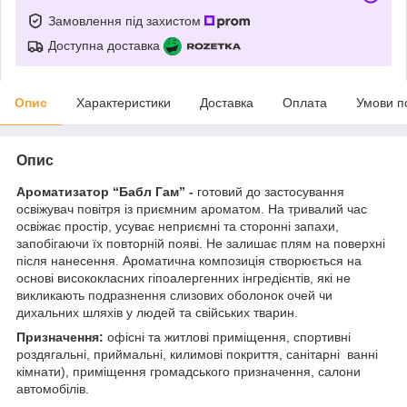
Замовлення під захистом
Доступна доставка
Опис
Характеристики
Доставка
Оплата
Умови п
Опис
Ароматизатор “Бабл Гам” -
готовий до застосування
освіжувач
повітря із приємним ароматом. На тривалий час
освіжає простір, усуває неприємні та сторонні запахи,
запобігаючи їх повторній появі. Не залишає плям на поверхні
після нанесення. Ароматична композиція створюється на
основі висококласних гіпоалергенних інгредієнтів, які не
викликають подразнення слизових оболонок очей чи
дихальних шляхів у людей та свійських тварин.
Призначення:
офісні та житлові приміщення, спортивні
роздягальні, приймальні, килимові покриття, санітарні ванні
кімнати), приміщення громадського призначення, салони
автомобілів.