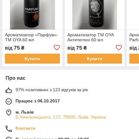
Ароматизатор «Парфум»
Ароматизатор ТМ OYA
Аро
ТМ OYA 60 мл
Антитютюн 60 мл.
Parf
75
75
від
₴
від
₴
від
Купити
Купити
Про нас
97% позитивних з 123 відгуків за рік
Працює з 06.10.2017
м. Львів
Б.Хмельницького, 172, 79000, Львів, Україна
Контакти