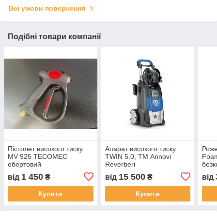
Всі умови повернення
Подібні товари компанії
Пістолет високого тиску
Апарат високого тиску
Роже
MV 925 TECOMEC
TWIN 5.0, ТМ Annovi
Foam
обертовий
Reverberi
безк
1 450
15 500
від
₴
від
₴
від
Купити
Купити