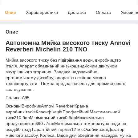
Опис
Характеристики
Доставка
Оплата
Умови п
Опис
Автономна Мийка високого тиску Annovi
Reverberi Michelin 210 TNO
Мийка високого тиску без підігрівання води, виробництво
Італія. Апарат обладнаний низькошвидкісним двигуном
внутрішнього згоряння. Завдяки надзвичайно
ергономічному дизайну, апарат із легкістю можна
транспортувати.. Помпа предназначена для промислового
застосування.
Паливо А95
ОсновніВиробникAnnovi ReverberiКраїна
виробникІталіяКласифікаціяПрофесійнийМаксимальний
тиск210 барМінімальний тиск0 барМаксимальна
продуктивність690 л/годМаксимальна температура води на
вході60 град.Гарантійний термін12 місОсобливостіДозатор
миючого засобу, Колеса, Відсік для зберігання насадок, Ручка