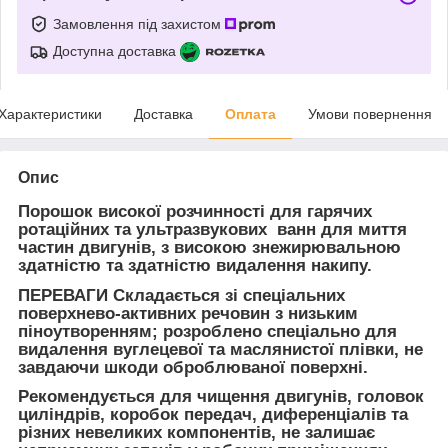
Замовлення під захистом
Доступна доставка
Характеристики
Доставка
Оплата
Умови повернення
Опис
Порошок високої розчинності для гарячих
ротаційних та ультразвукових ванн для миття
частин двигунів, з високою знежирювальною
здатністю та здатністю видалення накипу.
ПЕРЕВАГИ Складається зі спеціальних
поверхнево-активних речовин з низьким
піноутворенням; розроблено спеціально для
видалення вуглецевої та маслянистої плівки, не
завдаючи шкоди оброблюваної поверхні.
Рекомендується для чищення двигунів, головок
циліндрів, коробок передач, диференціалів та
різних невеликих компонентів, не залишає