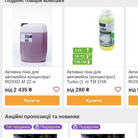
Подібні товари компанії
Активна піна для
Активна піна для
Акти
автомийок концентрат
автомийок (концентрат)
авто
ROXXO M 22 кг
Turbo (1 л) ТМ OYA
ROX
2 435
280
від
₴
від
₴
від
Купити
Купити
Акційні пропозиції та новинки
Топ продажів
Подарунок
Подарунок