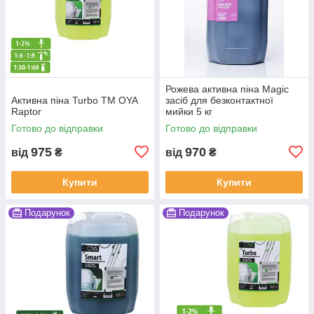
Рожева активна піна Magic
Активна піна Turbo ТМ OYA
засіб для безконтактної
Raptor
мийки 5 кг
Готово до відправки
Готово до відправки
975
970
від
₴
від
₴
Купити
Купити
Подарунок
Подарунок