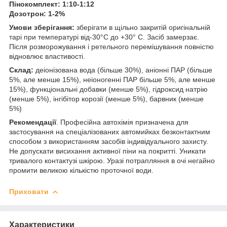
Пінокомплект: 1:10-1:12
Дозотрон: 1-2%
Умови зберігання:
зберігати в щільно закритій оригінальній
тарі при температурі від-30°C до +30° С. Засіб замерзає.
Після розморожування і ретельного перемішування повністю
відновлює властивості.
Склад:
деіонізована вода (більше 30%), аніонні ПАР (більше
5%, але менше 15%), неіоногенні ПАР більше 5%, але менше
15%), функціональні добавки (менше 5%), гідроксид натрію
(менше 5%), інгібітор корозії (менше 5%), барвник (менше
5%)
Рекомендації
. Професійна автохімія призначена для
застосування на спеціалізованих автомийках безконтактним
способом з використанням засобів індивідуального захисту.
Не допускати висихання активної піни на покритті. Уникати
тривалого контактузі шкірою. Уразі потрапляння в очі негайно
промити великою кількістю проточної води.
Приховати
Характеристики