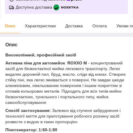
Доступна доставка
Опис
Характеристики
Доставка
Оплата
Умови п
Опис
Високопінний, професійний засіб
Активна піна для автомийок ROXXO M
- концентрований
засіб для безконтактної мийки легкового транспорту. Легко
видаляє дорожній пил, бруд, масло, сліди від комах. Створює
стійку піні, яка легко змивається з поверхні. Не завдає шкоди
алюмінієвим, нікельованим поверхням і іншим покриттям зі
сплавів кольорових металів. Підходить для всіх типів мийок:
безконтактних, тунельного і портального типу, мийок
самообслуговування.
Спосіб застосування:
Залежно від ступеня забруднення і
технології миття для приготування робочого розчину засіб
розвести з водою в таких пропорціях:
Піногенератор: 1:60-1:80