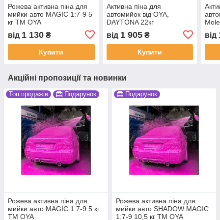
Рожева активна піна для
Активна піна для
Акти
мийки авто MAGIC 1:7-9 5
автомийок від OYA,
авто
кг ТМ OYA
DAYTONA 22кг
Mole
1 130
1 905
від
₴
від
₴
від
Купити
Купити
Акційні пропозиції та новинки
Топ продажів
Подарунок
Подарунок
Рожева активна піна для
Рожева активна піна для
мийки авто MAGIC 1:7-9 5 кг
мийки авто SHADOW MAGIC
ТМ OYA
1:7-9 10,5 кг ТМ OYA