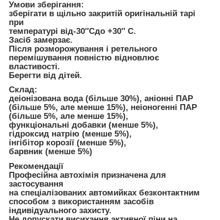
Умови зберігання:
зберігати в щільно закритій оригінальній тарі
при
температурі від-30″Сдо +30″ С.
Засіб замерзає.
Після розморожування і ретельного
перемішування повністю відновлює
властивості.
Берегти від дітей.
Склад:
деіонізована вода (більше 30%), аніонні ПАР
(більше 5%, але менше 15%), неіоногенні ПАР
(більше 5%, але менше 15%),
функціональні добавки (менше 5%),
гідроксид натрію (менше 5%),
інгібітор корозії (менше 5%),
барвник (менше 5%)
Рекомендації
Професійна автохімія призначена для
застосування
на спеціалізованих автомийках безконтактним
способом з використанням засобів
індивідуального захисту.
Не допускати висихання активної піни на