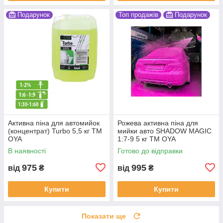
Подарунок
Топ продажів
Подарунок
Активна піна для автомийок
Рожева активна піна для
(концентрат) Turbo 5,5 кг ТМ
мийки авто SHADOW MAGIC
OYA
1:7-9 5 кг ТМ OYA
В наявності
Готово до відправки
975
995
від
₴
від
₴
Купити
Купити
Показати ще