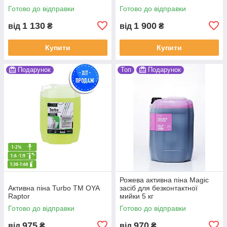
Готово до відправки
Готово до відправки
1 130
1 900
від
₴
від
₴
Купити
Купити
Подарунок
Топ
Подарунок
Рожева активна піна Magic
Активна піна Turbo ТМ OYA
засіб для безконтактної
Raptor
мийки 5 кг
Готово до відправки
Готово до відправки
975
970
від
₴
від
₴