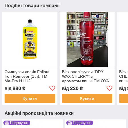
Подібні товари компанії
Очищувач дисків Fallout
Віск-ополіскувач "DRY
Віск
Iron Remover (1 л), ТМ
WAX CHERRY” з
CHE
Ma-Fra H1112
ароматом вишні TM OYA
вишн
аналог (1 кг) ТМ Atom
880
220
від
₴
від
₴
від
Купити
Купити
Акційні пропозиції та новинки
Подарунок
Подарунок