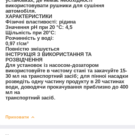
установках, де немає необхідності
використовувати рушники для сушіння
автомобіля.
ХАРАКТЕРИСТИКИ
Фізичні властивості: рідина
Значення pH при 20 °C: 4,5
Щільність при 20°C:
Розчинність у воді:
0,97 г/см³
Повністю змішується
ІНСТРУКЦІЯ З ВИКОРИСТАННЯ ТА
РОЗВІДЧЕННЯ
Для установок із насосом-дозатором
використовуйте в чистому стані та закачуйте 15-
30 мл на транспортний засіб; для пінноі насадки
розведіть одну частину продукту в 20 частинах
води, доводячи прокачування приблизно до 400
мл на
транспортний засіб.
Приховати