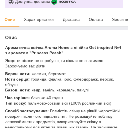
Доступна доставка
Опис
Характеристики
Доставка
Оплата
Умови п
Опис
Ароматична свічка Aroma Home з лінійки Get inspired №4
з ароматом "Princess Peach"
Якщо ти ніколи не спробуєш, ти ніколи не знатимеш.
Заохочуємо вас діяти!
Верхні ноти:
жасмин, бергамот
Ноти серця:
троянда, фіалка, ірис, флердоранж, персик,
яблуко
Базові ноти:
кедр, ваніль, карамель, пачулі
Час горіння:
близько 40 годин.
Тип воску:
пальмово-соєвий віск (100% рослинний віск)
Спосіб застосування:
Розмістіть свічку на рівній жаростійкій
поверхні після чого підпаліть гніт. Не розміщуйте поблизу
легкозаймистих предметів, використовуйте свічку в
недоступному для дітей та домашніх тварин. Не залишайте