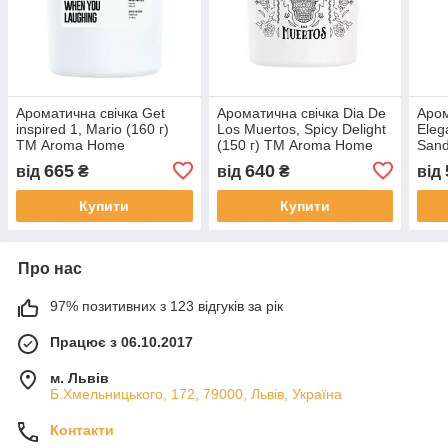
Ароматична свічка Get
Ароматична свічка Dia De
Аром
inspired 1, Mario (160 г)
Los Muertos, Spicy Delight
Eleg
ТМ Aroma Home
(150 г) ТМ Aroma Home
Sand
Aro
665
640
від
₴
від
₴
від
Купити
Купити
Про нас
97% позитивних з 123 відгуків за рік
Працює з 06.10.2017
м. Львів
Б.Хмельницького, 172, 79000, Львів, Україна
Контакти