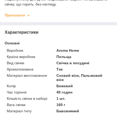
свічку, що горить, без нагляду.
Приховати
Характеристики
Основні
Виробник
Aroma Home
Країна виробник
Польща
Вид свічки
Свічка в посудині
Ароматизована
Так
Матеріал виготовлення
Соєвий віск, Пальмовий
віск
Колір
Бежевий
Час горіння
40 годин
Кількість свічок в наборі
1 шт.
Вага свічки
160 г
Матеріал ґніту
Бавовняний