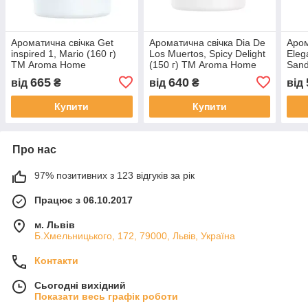
Ароматична свічка Get
Ароматична свічка Dia De
Аром
inspired 1, Mario (160 г)
Los Muertos, Spicy Delight
Eleg
ТМ Aroma Home
(150 г) ТМ Aroma Home
Sand
Aro
665
640
від
₴
від
₴
від
Купити
Купити
Про нас
97% позитивних з 123 відгуків за рік
Працює з 06.10.2017
м. Львів
Б.Хмельницького, 172, 79000, Львів, Україна
Контакти
Сьогодні вихідний
Показати весь графік роботи