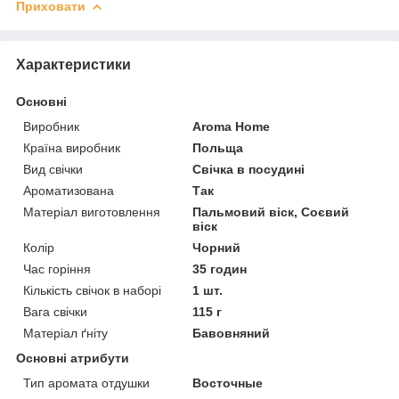
Приховати
Характеристики
Основні
Виробник
Aroma Home
Країна виробник
Польща
Вид свічки
Свічка в посудині
Ароматизована
Так
Матеріал виготовлення
Пальмовий віск, Соєвий
віск
Колір
Чорний
Час горіння
35 годин
Кількість свічок в наборі
1 шт.
Вага свічки
115 г
Матеріал ґніту
Бавовняний
Основні атрибути
Тип аромата отдушки
Восточные