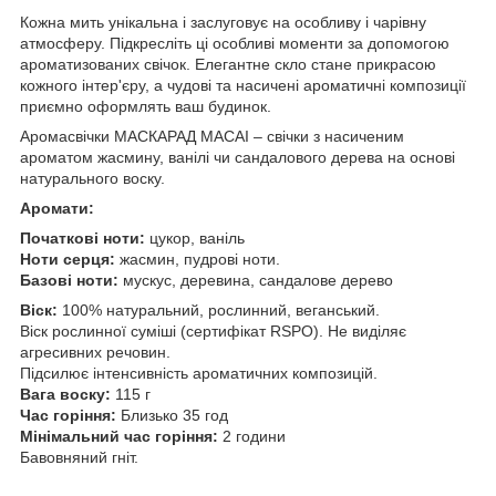
Кожна мить унікальна і заслуговує на особливу і чарівну
атмосферу. Підкресліть ці особливі моменти за допомогою
ароматизованих свічок. Елегантне скло стане прикрасою
кожного інтер'єру, а чудові та насичені ароматичні композиції
приємно оформлять ваш будинок.
Аромасвічки МАСКАРАД МАСАІ – свічки з насиченим
ароматом жасмину, ванілі чи сандалового дерева на основі
натурального воску.
Аромати:
Початкові ноти:
цукор, ваніль
Ноти серця:
жасмин, пудрові ноти.
Базові ноти:
мускус, деревина, сандалове дерево
Віск:
100% натуральний, рослинний, веганський.
Віск рослинної суміші (сертифікат RSPO). Не виділяє
агресивних речовин.
Підсилює інтенсивність ароматичних композицій.
Вага воску:
115 г
Час горіння:
Близько 35 год
Мінімальний час горіння:
2 години
Бавовняний гніт.