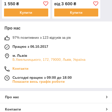
Scangrip Head Lite ТМ
та тривалим часом роботи
1 550
3 600
₴
від
₴
Scangrip
Купити
Купити
Про нас
97% позитивних з 123 відгуків за рік
Працює з 06.10.2017
м. Львів
Б.Хмельницького, 172, 79000, Львів, Україна
Контакти
Сьогодні працює з 09:00 до 18:00
Показати весь графік роботи
Про нас
Контакти