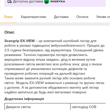
Доступна доставка
Опис
Характеристики
Доставка
Оплата
Умови п
Опис
Scangrip EX-VIEW
– це компактний налобний ліхтар для
роботи в умовах підвищеної вибухонебезпечності. Працює до
3,5 години безперервно, від акумулятора. Оснащений двома
режимами. Технічні параметри ліхтаря дозволяють
вирішувати відразу кілька завдань: діод із великим кутом
розсіювання світла висвітлює всю робочу зону; діод з лінзою
спрямованої дії уможливлює інспекцію дефектів та
проведення робочих операцій на дальній відстані.
Також може замінити ручний ліхтар або основне робоче
світло. Модель EX-VIEW знімається з ремінця та зручно лягає
у долоню. А за допомогою вбудованого магніту цей ліхтар
надійно кріпиться до будь-якої металевої поверхні.
Додаткова інформація
Джерело світла
світлодіод СОВ