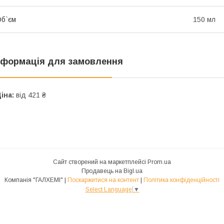
б`єм
150 мл
нформація для замовлення
іна:
від 421 ₴
Сайт створений на маркетплейсі
Prom.ua
Продавець на Bigl.ua
Компанія "ГАЛХЕМІ" |
Поскаржитися на контент
|
Політика конфіденційності
Select Language
▼