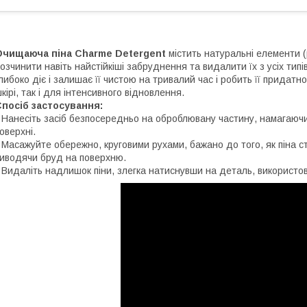
Очищаюча піна Charme Detergent
містить натуральні елементи 
озчинити навіть найстійкіші забруднення та видалити їх з усіх тип
либоко діє і залишає її чистою на тривалий час і робить її придатно
кірі, так і для інтенсивного відновлення.
посіб застосування:
 Нанесіть засіб безпосередньо на оброблювану частину, намагаючи
оверхні.
 Масажуйте обережно, круговими рухами, бажано до того, як піна с
иводячи бруд на поверхню.
 Видаліть надлишок піни, злегка натиснувши на деталь, використов