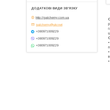
http://galchemy.com.ua
р
galchemy@ukr.net
г
+380971009229
ш
С
+380971009229
•
+380971009229
п
•
в
•