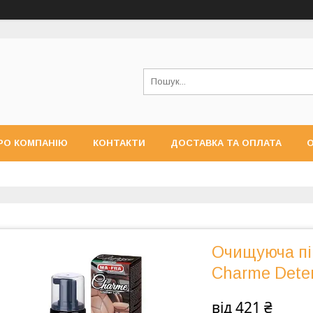
РО КОМПАНІЮ
КОНТАКТИ
ДОСТАВКА ТА ОПЛАТА
О
Очищуюча пін
Charme Dete
від
421 ₴