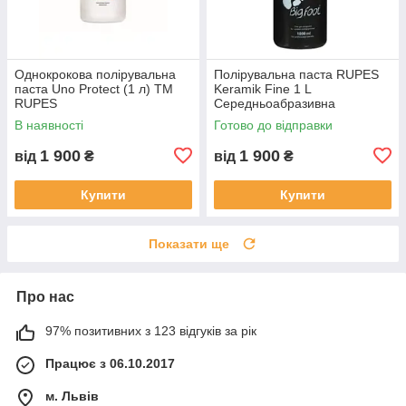
Однокрокова полірувальна
Полірувальна паста RUPES
паста Uno Protect (1 л) ТМ
Keramik Fine 1 L
RUPES
Середньоабразивна
В наявності
Готово до відправки
1 900
1 900
від
₴
від
₴
Купити
Купити
Показати ще
Про нас
97% позитивних з 123 відгуків за рік
Працює з 06.10.2017
м. Львів