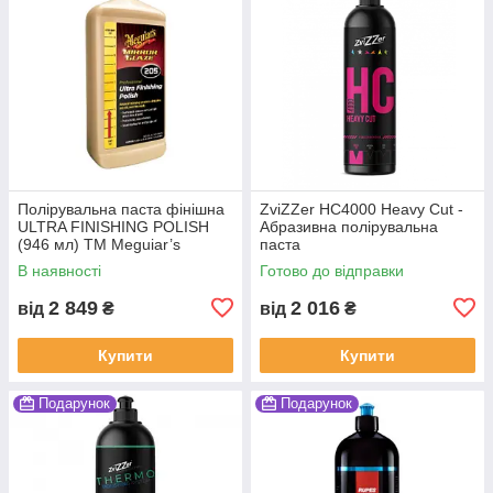
Полірувальна паста фінішна
ZviZZer HC4000 Heavy Cut -
ULTRA FINISHING POLISH
Абразивна полірувальна
(946 мл) ТМ Meguiar’s
паста
В наявності
Готово до відправки
2 849
2 016
від
₴
від
₴
Купити
Купити
Подарунок
Подарунок