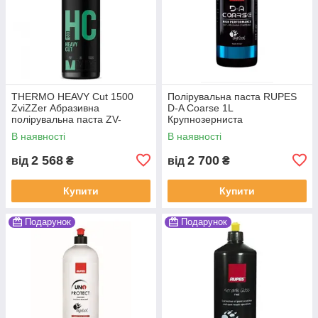
THERMO HEAVY Cut 1500
Полірувальна паста RUPES
ZviZZer Абразивна
D-A Coarse 1L
полірувальна паста ZV-
Крупнозерниста
BS00075010HC
В наявності
В наявності
2 568
2 700
від
₴
від
₴
Купити
Купити
Подарунок
Подарунок