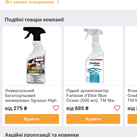
Всі умови повернення
Подібні товари компанії
Універсальний
Рідкий ароматизатор
Флак
багатоцільовий
Fantasie d'Elisir Blue
Grad
знежирювач Sgrasso High
Ocean (500 мл), ТМ Ma-
ТМ 
Tech (500 мл), ТМ Ma-fra
Fra
275
685
від
₴
від
₴
від
Купити
Купити
Акційні пропозиції та новинки