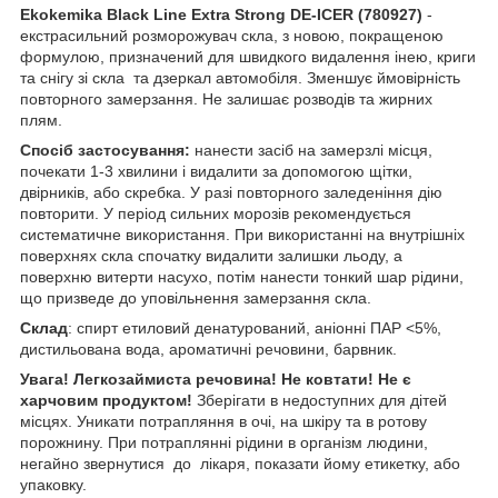
Ekokemika Black Line Extra Strong DE-ICER (780927)
-
екстрасильний розморожувач скла, з новою, покращеною
формулою, призначений для швидкого видалення інею, криги
та снігу зі скла та дзеркал автомобіля. Зменшує ймовірність
повторного замерзання. Не залишає розводів та жирних
плям.
Спосіб застосування:
нанести засіб на замерзлі місця,
почекати 1-3 хвилини і видалити за допомогою щітки,
двірників, або скребка. У разі повторного заледеніння дію
повторити. У період сильних морозів рекомендується
систематичне використання. При використанні на внутрішніх
поверхнях скла спочатку видалити залишки льоду, а
поверхню витерти насухо, потім нанести тонкий шар рідини,
що призведе до уповільнення замерзання скла.
Склад
: спирт етиловий денатурований, аніонні ПАР <5%,
дистильована вода, ароматичні речовини, барвник.
Увага! Легкозаймиста речовина! Не ковтати! Не є
харчовим продуктом!
Зберігати в недоступних для дітей
місцях. Уникати потрапляння в очі, на шкіру та в ротову
порожнину. При потраплянні рідини в організм людини,
негайно звернутися до лікаря, показати йому етикетку, або
упаковку.