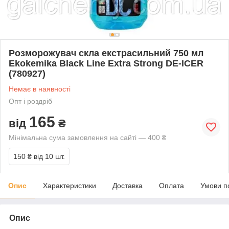
Розморожувач скла екстрасильний 750 мл
Ekokemika Black Line Extra Strong DE-ICER
(780927)
Немає в наявності
Опт і роздріб
165
від
₴
Мінімальна сума замовлення на сайті — 400 ₴
150 ₴
від 10 шт.
Опис
Характеристики
Доставка
Оплата
Умови п
Опис