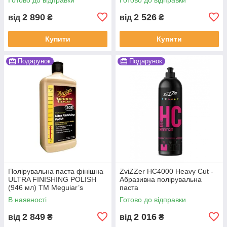
2 890
2 526
від
₴
від
₴
Купити
Купити
Подарунок
Подарунок
Полірувальна паста фінішна
ZviZZer HC4000 Heavy Cut -
ULTRA FINISHING POLISH
Абразивна полірувальна
(946 мл) ТМ Meguiar’s
паста
В наявності
Готово до відправки
2 849
2 016
від
₴
від
₴