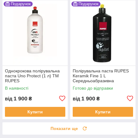
Подарунок
Подарунок
Однокрокова полірувальна
Полірувальна паста RUPES
паста Uno Protect (1 л) ТМ
Keramik Fine 1 L
RUPES
Середньоабразивна
В наявності
Готово до відправки
1 900
1 900
від
₴
від
₴
Купити
Купити
Показати ще