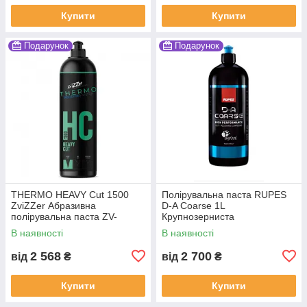
Купити
Купити
Подарунок
Подарунок
THERMO HEAVY Cut 1500
Полірувальна паста RUPES
ZviZZer Абразивна
D-A Coarse 1L
полірувальна паста ZV-
Крупнозерниста
BS00075010HC
В наявності
В наявності
2 568
2 700
від
₴
від
₴
Купити
Купити