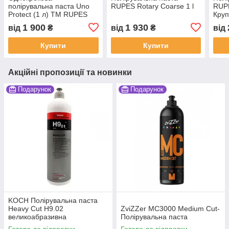
полірувальна паста Uno
RUPES Rotary Coarse 1 l
RUPE
Protect (1 л) ТМ RUPES
Круп
1 900
1 930
від
₴
від
₴
від
Купити
Купити
Акційні пропозиції та новинки
Подарунок
Подарунок
KOCH Полірувальна паста
Heavy Cut H9.02
ZviZZer MC3000 Medium Cut-
великоабразивна
Полірувальна паста
Готово до відправки
Готово до відправки