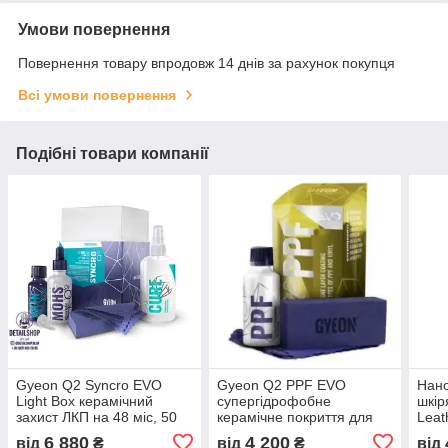
Умови повернення
Повернення товару впродовж 14 днів за рахунок покупця
Всі умови повернення
Подібні товари компанії
Gyeon Q2 Syncro EVO
Gyeon Q2 PPF EVO
Нано
Light Box керамічний
супергідрофобне
шкір
захист ЛКП на 48 міс, 50 ​​
керамічне покриття для
Leat
мл + 50 мл
плівки на 24міс.
ТМ 
6 880
4 200
від
₴
від
₴
від