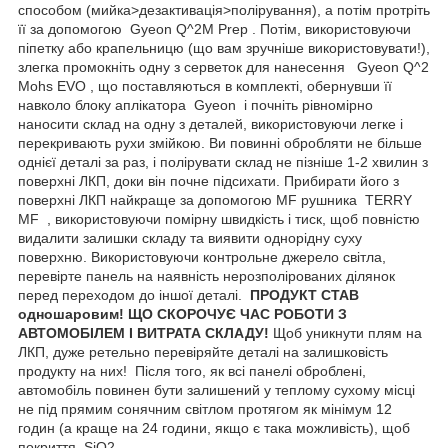
способом (мийка>дезактивація>полірування), а потім протріть
її за допомогою Gyeon Q^2M Prep . Потім, використовуючи
піпетку або крапельницю (що вам зручніше використовувати!),
злегка промокніть одну з серветок для нанесення Gyeon Q^2
Mohs EVO , що поставляються в комплекті, обернувши її
навколо блоку аплікатора Gyeon і почніть рівномірно
наносити склад на одну з деталей, використовуючи легке і
перекривають рухи змійкою. Ви повинні обробляти не більше
однієї деталі за раз, і полірувати склад не пізніше 1-2 хвилин з
поверхні ЛКП, доки він почне підсихати. Прибирати його з
поверхні ЛКП найкраще за допомогою MF рушника TERRY
MF , використовуючи помірну швидкість і тиск, щоб повністю
видалити залишки складу та виявити однорідну суху
поверхню. Використовуючи контрольне джерело світла,
перевірте панель на наявність нерозполірованих ділянок
перед переходом до іншої деталі.
ПРОДУКТ СТАВ
одношаровим! ЩО СКОРОЧУЄ ЧАС РОБОТИ З
АВТОМОБІЛЕМ І ВИТРАТА СКЛАДУ!
Щоб уникнути плям на
ЛКП, дуже ретельно перевіряйте деталі на залишковість
продукту на них! Після того, як всі панелі оброблені,
автомобіль повинен бути залишений у теплому сухому місці
не під прямим сонячним світлом протягом як мінімум 12
годин (а краще на 24 години, якщо є така можливість), щоб
покриття SiO2