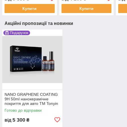
(кераміка), 50 мл
Купити
Купити
Акційні пропозиції та новинки
Подарунок
NANO GRAPHENE COATING
9H 50ml нанокерамічне
покриття для авто TM Tonyin
Готово до відправки
5 300
від
₴