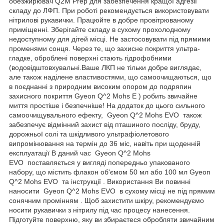
обезжирювач Q2M Prep для забезпечення кращої адгезії
складу до ЛФП. При роботі рекомендується використовувати
нітрилові рукавички. Працюйте в добре провітрюваному
приміщенні. Зберігайте складу в сухому прохолодному
недоступному для дітей місці. Не застосовувати під прямими
променями сонця. Через те, що захисне покриття ультра-
гладке, оброблені поверхні стають гідрофобними
(водовідштовхувальні.Ваше ЛКП не тільки добре виглядає,
але також наділене властивостями, що самоочищаються, що
в поєднанні з природним високим опором до подряпин
захисного покриття Gyeon Q^2 Mohs E ) робить звичайне
миття простіше і безпечніше! На додаток до цього сильного
самоочищувального ефекту, Gyeon Q^2 Mohs EVO також
забезпечує відмінний захист від пташиного посліду, бруду,
дорожньої солі та шкідливого ультрафіолетового
випромінювання на термін до 36 міс, навіть при щоденній
експлуатації В даний час Gyeon Q^2 Mohs
EVO поставляється у вигляді попередньо упакованого
набору, що містить флакон об'ємом 50 мл або 100 мл Gyeon
Q^2 Mohs EVO та інструкції . Використання Ви повинні
наносити Gyeon Q^2 Mohs EVO в сухому місці не під прямим
сонячним промінням . Щоб захистити шкіру, рекомендуємо
носити рукавички з нітрилу під час процесу нанесення.
Підготуйте поверхню, яку ви збираєтеся обробляти звичайним