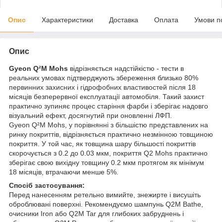
Опис
Характеристики
Доставка
Оплата
Умови п
Опис
Gyeon Q²M Mohs
відрізняється надстійкістю - тести в
реальних умовах підтверджують збереження близько 80%
первинних захисних і гідрофобних властивостей після 18
місяців безперервної експлуатації автомобіля. Такий захист
практично зупиняє процес старіння фарби і зберігає надовго
візуальний ефект, досягнутий при оновленні ЛФП.
Gyeon Q²M Mohs, у порівнянні з більшістю представлених на
ринку покриттів, відрізняється практично незмінною товщиною
покриття. У той час, як товщина шару більшості покриттів
скорочується з 0.2 до 0.03 мкм, покриття Q2 Mohs практично
зберігає свою вихідну товщину 0.2 мкм протягом як мінімум
18 місяців, втрачаючи менше 5%.
Спосіб застосування:
Перед нанесенням ретельно вимийте, знежирте і висушіть
оброблювані поверхні. Рекомендуємо шампунь Q2M Bathe,
очисники Iron або Q2M Tar для глибоких забруднень і