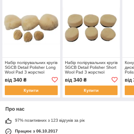
Набір полірувальних кругів
Набір полірувальних кругів
Кону
SGCB Detail Polisher Long
SGCB Detail Polisher Short
диск
Wool Pad З жорсткої
Wool Pad З жорсткої
Poli
шерсті, Ø26 мм
шерсті
340
340
від
₴
від
₴
від
Купити
Купити
Про нас
97% позитивних з 123 відгуків за рік
Працює з 06.10.2017