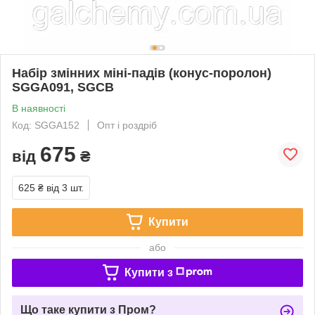
Набір змінних міні-падів (конус-поролон)
SGGA091, SGCB
В наявності
Код: SGGA152
Опт і роздріб
675
від
₴
625 ₴
від 3 шт.
Купити
або
Купити з
Що таке купити з Пром?