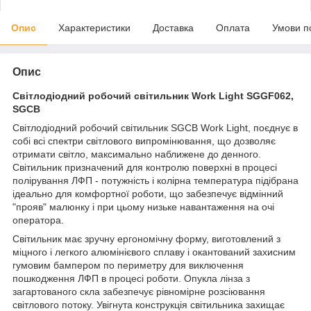
Опис
Характеристики
Доставка
Оплата
Умови п
Опис
Світлодіодний робочий світильник Work Light SGGF062,
SGCB
Світлодіодний робочий світильник SGCB Work Light, поєднує в
собі всі спектри світлового випромінювання, що дозволяє
отримати світло, максимально наближене до денного.
Світильник призначений для контролю поверхні в процесі
полірування ЛФП - потужність і колірна температура підібрана
ідеально для комфортної роботи, що забезпечує відмінний
"прояв" малюнку і при цьому низьке навантаження на очі
оператора.
Світильник має зручну ергономічну форму, виготовлений з
міцного і легкого алюмінієвого сплаву і окантований захисним
гумовим бампером по периметру для виключення
пошкодження ЛФП в процесі роботи. Опукла лінза з
загартованого скла забезпечує рівномірне розсіювання
світлового потоку. Увігнута конструкція світильника захищає