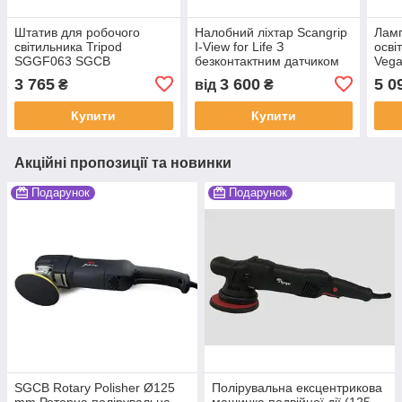
Штатив для робочого
Налобний ліхтар Scangrip
Ламп
світильника Tripod
I-View for Life З
осві
SGGF063 SGCB
безконтактним датчиком
Vega
та тривалим часом роботи
3 765
3 600
5 0
₴
від
₴
Купити
Купити
Акційні пропозиції та новинки
Подарунок
Подарунок
SGCB Rotary Polisher Ø125
Полірувальна ексцентрикова
mm Роторна полірувальна
машинка подвійної дії (125