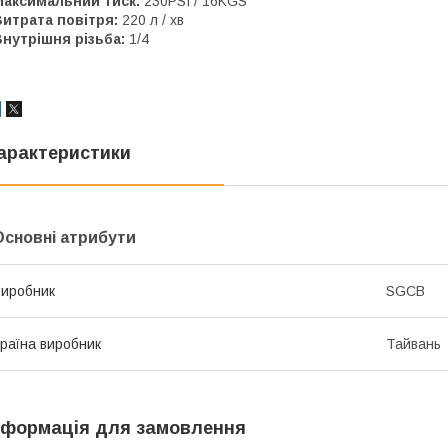
Максимальний тиск:
230PSI / 16KGS
итрата повітря:
220 л / хв
Внутрішня різьба:
1/4
арактеристики
Основні атрибути
иробник
SGCB
раїна виробник
Тайвань
нформація для замовлення