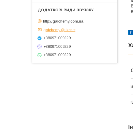
В
http://galchemy.com.ua
galchemy@ukr.net
+380971009229
Х
+380971009229
+380971009229
В
К
І