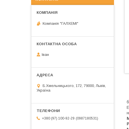
Компанія "ГАЛХЕМІ"
Іван
Б.Хмельницького, 172, 79000, Львів,
Україна
Л
б
Е
н
0987180531
+380 (97) 100-92-29
Р