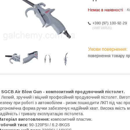
Немає в наявності
К
+380 (97) 100-92-29
0987180531
повернення товару п
SGCB Air Blow Gun - композитний продувочний пістолет.
егкий, зручний і міцний професійний продувочний пістолет. Виго
езпеку при роботі з автомобілем - ризик пошкодити ЛКП під час п
ргономічна форма ручки забезпечує надійний хват. Висока якість м
адійність і тривалу експлуатацію пістолета.
Матеріал виготовлення:
композитний пластик.
обочий тиск:
90-120PSI / 6.2-8KGS