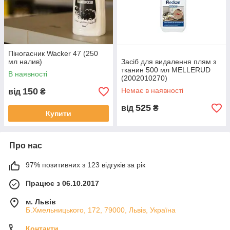
Піногасник Wacker 47 (250
мл налив)
Засіб для видалення плям з
тканин 500 мл MELLERUD
В наявності
(2002010270)
150
Немає в наявності
від
₴
525
від
₴
Купити
Про нас
97% позитивних з 123 відгуків за рік
Працює з 06.10.2017
м. Львів
Б.Хмельницького, 172, 79000, Львів, Україна
Контакти