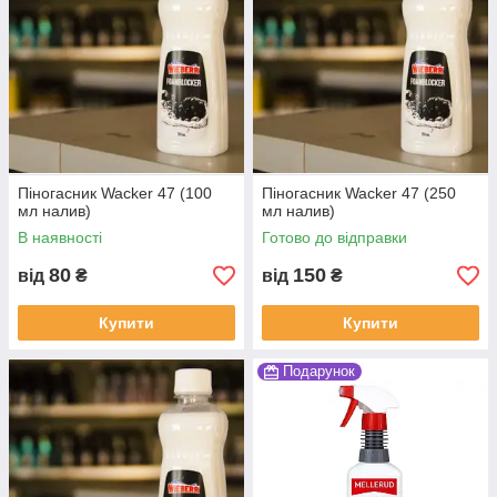
Піногасник Wacker 47 (100
Піногасник Wacker 47 (250
мл налив)
мл налив)
В наявності
Готово до відправки
80
150
від
₴
від
₴
Купити
Купити
Подарунок