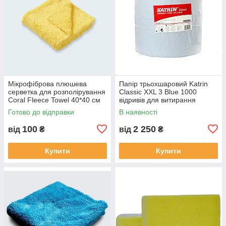
Мікрофіброва плюшева
Папір трьохшаровий Katrin
серветка для розполірування
Classic XXL 3 Blue 1000
Coral Fleece Towel 40*40 см
відривів для витирання
600 г/м2
Готово до відправки
В наявності
100
2 250
від
₴
від
₴
Купити
Купити